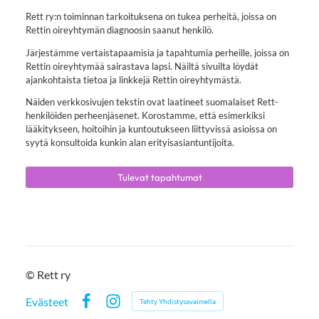
Rett ry:n toiminnan tarkoituksena on tukea perheitä, joissa on
Rettin oireyhtymän diagnoosin saanut henkilö.
Järjestämme vertaistapaamisia ja tapahtumia perheille, joissa on
Rettin oireyhtymää sairastava lapsi. Näiltä sivuilta löydät
ajankohtaista tietoa ja linkkejä Rettin oireyhtymästä.
Näiden verkkosivujen tekstin ovat laatineet suomalaiset Rett-
henkilöiden perheenjäsenet. Korostamme, että esimerkiksi
lääkitykseen, hoitoihin ja kuntoutukseen liittyvissä asioissa on
syytä konsultoida kunkin alan erityisasiantuntijoita.
Tulevat tapahtumat
©
Rett ry
Evästeet
Tehty Yhdistysavaimella
Facebook
Instagram