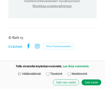
markkinointievästeiden hyväksymisen.
Muokkaa evästevalintojasi
.
©
Rett ry
Evästeet
Tehty Yhdistysavaimella
Facebook
Instagram
Tällä sivustolla käytetään evästeitä.
Lue lisää evästeistä.
Valitse käytettävät evästeet
Välttämättömät
Tilastointi
Markkinointi
Salli vain valitut
Salli kaikki