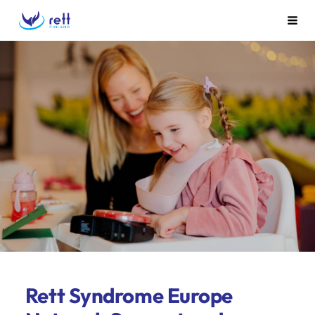
Siirry
Rett ry
Vali
sivun
sisältöön
Rett Syndrome Europe